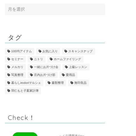
タグ
100均アイテム
お気に入り
スキャンスナップ
セミナー
ニトリ
ホームファイリング
メルカリ
一緒にお片づけ会
上級レッスン
写真整理
庄内お片づけ部
愛用品
暮らしirodoriマルシェ
書類整理
無印良品
羽仁もと子案家計簿
Check！