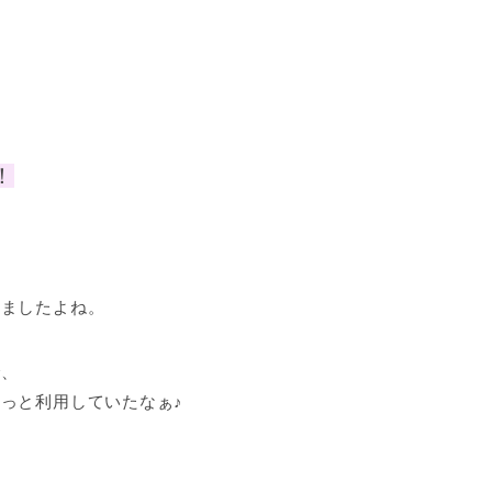
！
えましたよね。
で、
っと利用していたなぁ♪