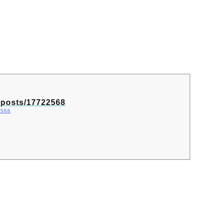
jp/posts/17722568
22568