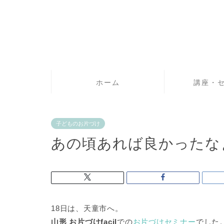
ホーム
講座・
子どものお片づけ
あの頃あれば良かったな
18日は、天童市へ。
山形 お片づけfacil
での
お片づけセミナー
でした