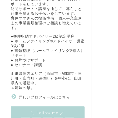
ポートをしています。
訪問サポート・講座を通して、暮らしと
仕事を整えるお手伝いをしています。
育休ママさんの復職準備、個人事業主さ
まの事業書類整理のご相談も増えていま
す。
●整理収納アドバイザー2級認定講座
● ホームファイリング®アドバイザー講座
3級/2級
● 書類整理（ホームファイリング®導入）
サポート
● お片づけサポート
● セミナー・講演
山形県庄内エリア（酒田市・鶴岡市・三
川町・庄内町・遊佐町）を中心に、山形
県内で活動中。
４姉妹の母。
詳しいプロフィールはこちら
＼ Follow me ／