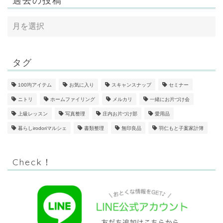
タグ
100均アイテム
お気に入り
スキャンスナップ
セミナー
ニトリ
ホームファイリング
メルカリ
一緒にお片づけ会
上級レッスン
写真整理
庄内お片づけ部
愛用品
暮らしirodoriマルシェ
書類整理
無印良品
羽仁もと子案家計簿
Check！