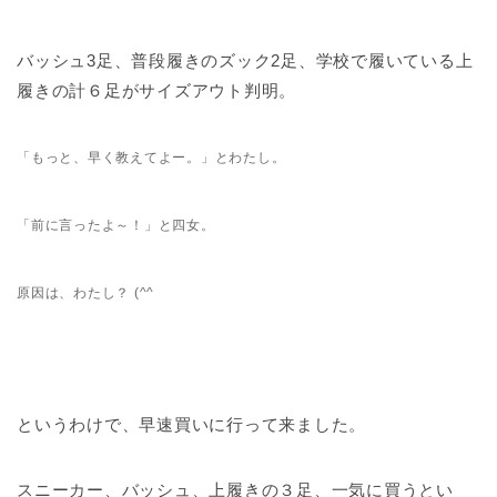
バッシュ3足、普段履きのズック2足、学校で履いている上
履きの計６足がサイズアウト判明。
「もっと、早く教えてよー。」とわたし。
「前に言ったよ～！」と四女。
原因は、わたし？ (^^ゞ
というわけで、早速買いに行って来ました。
スニーカー、バッシュ、上履きの３足、一気に買うとい