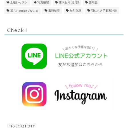
上級レッスン
写真整理
庄内お片づけ部
愛用品
暮らしirodoriマルシェ
書類整理
無印良品
羽仁もと子案家計簿
Check！
Instagram