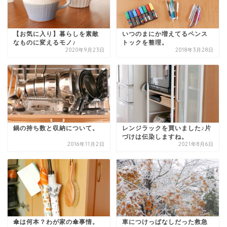
【お気に入り】暮らしを素敵
いつのまにか増えてるペンス
なものに変えるモノ♪
トックを整理。
2020年9月23日
2018年3月28日
鍋の持ち数と収納について。
レンジラックを買いました♪片
づけは伝染しますね。
2016年11月2日
2021年8月6日
傘は何本？わが家の傘事情。
車につけっぱなしだった救急