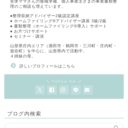
育休ママさんの復職準備、個人事業主さまの事業書類整
理のご相談も増えています。
●整理収納アドバイザー2級認定講座
● ホームファイリング®アドバイザー講座 3級/2級
● 書類整理（ホームファイリング®導入）サポート
● お片づけサポート
● セミナー・講演
山形県庄内エリア（酒田市・鶴岡市・三川町・庄内町・
遊佐町）を中心に、山形県内で活動中。
４姉妹の母。
詳しいプロフィールはこちら
＼ Follow me ／
ブログ内検索