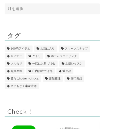
タグ
100均アイテム
お気に入り
スキャンスナップ
セミナー
ニトリ
ホームファイリング
メルカリ
一緒にお片づけ会
上級レッスン
写真整理
庄内お片づけ部
愛用品
暮らしirodoriマルシェ
書類整理
無印良品
羽仁もと子案家計簿
Check！