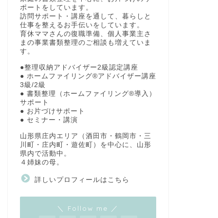
ポートをしています。
訪問サポート・講座を通して、暮らしと
仕事を整えるお手伝いをしています。
育休ママさんの復職準備、個人事業主さ
まの事業書類整理のご相談も増えていま
す。
●整理収納アドバイザー2級認定講座
● ホームファイリング®アドバイザー講座
3級/2級
● 書類整理（ホームファイリング®導入）
サポート
● お片づけサポート
● セミナー・講演
山形県庄内エリア（酒田市・鶴岡市・三
川町・庄内町・遊佐町）を中心に、山形
県内で活動中。
４姉妹の母。
詳しいプロフィールはこちら
＼ Follow me ／