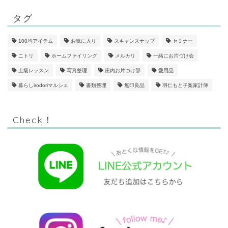
タグ
100均アイテム
お気に入り
スキャンスナップ
セミナー
ニトリ
ホームファイリング
メルカリ
一緒にお片づけ会
上級レッスン
写真整理
庄内お片づけ部
愛用品
暮らしirodoriマルシェ
書類整理
無印良品
羽仁もと子案家計簿
Check！