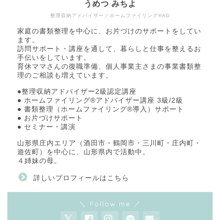
うめつ みちよ
整理収納アドバイザー／ホームファイリング®AD
家庭の書類整理を中心に、お片づけのサポートをしてい
ます。
訪問サポート・講座を通して、暮らしと仕事を整えるお
手伝いをしています。
育休ママさんの復職準備、個人事業主さまの事業書類整
理のご相談も増えています。
●整理収納アドバイザー2級認定講座
● ホームファイリング®アドバイザー講座 3級/2級
● 書類整理（ホームファイリング®導入）サポート
● お片づけサポート
● セミナー・講演
山形県庄内エリア（酒田市・鶴岡市・三川町・庄内町・
遊佐町）を中心に、山形県内で活動中。
４姉妹の母。
詳しいプロフィールはこちら
＼ Follow me ／