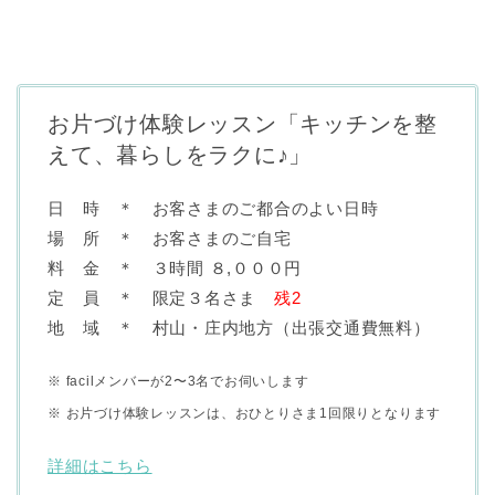
お片づけ体験レッスン「キッチンを整
えて、暮らしをラクに♪」
日 時 ＊ お客さまのご都合のよい日時
場 所 ＊ お客さまのご自宅
料 金 ＊ ３時間 ８,０００円
定 員 ＊ 限定３名さま
残2
地 域 ＊ 村山・庄内地方（出張交通費無料）
※ facilメンバーが2〜3名でお伺いします
※ お片づけ体験レッスンは、おひとりさま1回限りとなります
詳細はこちら