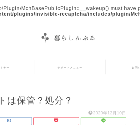
\Plugin\MchBasePublicPlugin::__wakeup() must have publ
tent/plugins/invisible-recaptcha/includes/plugin/M
セミナー
サポートメニュー
お問
トは保管？処分？
2020年12月10日