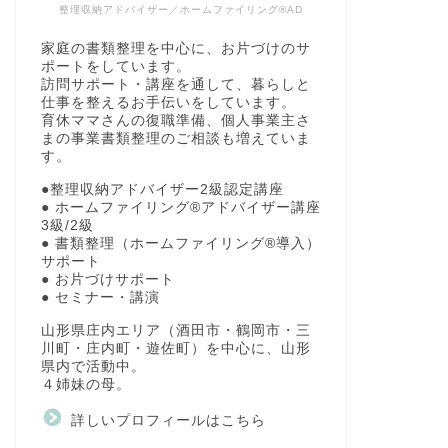
整理収納アドバイザー／ホームファイリング®AD
家庭の書類整理を中心に、お片づけのサ
ポートをしています。
訪問サポート・講座を通して、暮らしと
仕事を整えるお手伝いをしています。
育休ママさんの復職準備、個人事業主さ
まの事業書類整理のご相談も増えていま
す。
●整理収納アドバイザー2級認定講座
● ホームファイリング®アドバイザー講座
3級/2級
● 書類整理（ホームファイリング®導入）
サポート
● お片づけサポート
● セミナー・講演
山形県庄内エリア（酒田市・鶴岡市・三
川町・庄内町・遊佐町）を中心に、山形
県内で活動中。
４姉妹の母。
詳しいプロフィールはこちら