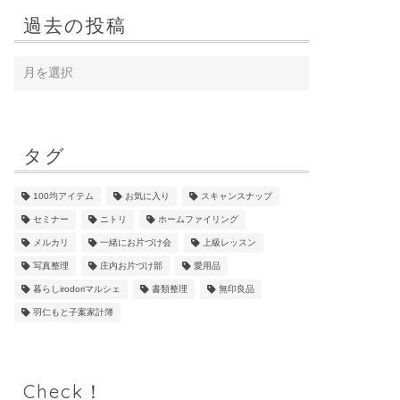
過去の投稿
タグ
100均アイテム
お気に入り
スキャンスナップ
セミナー
ニトリ
ホームファイリング
メルカリ
一緒にお片づけ会
上級レッスン
写真整理
庄内お片づけ部
愛用品
暮らしirodoriマルシェ
書類整理
無印良品
羽仁もと子案家計簿
Check！