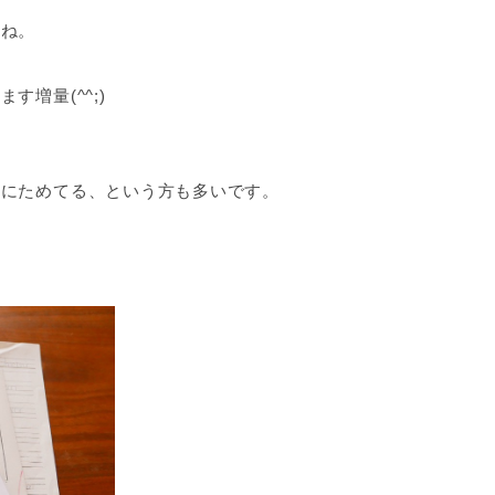
すね。
増量(^^;)
ルにためてる、という方も多いです。