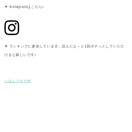
▼ Instagramはこちら♪
▼ ランキングに参加しています。読んだよ～と1回ポチっとしていただ
けると嬉しいです♪
にほんブログ村
山形県庄内地域（酒田・鶴岡・三川）の整理収納アドバイザー・住宅収
納スペシャリスト