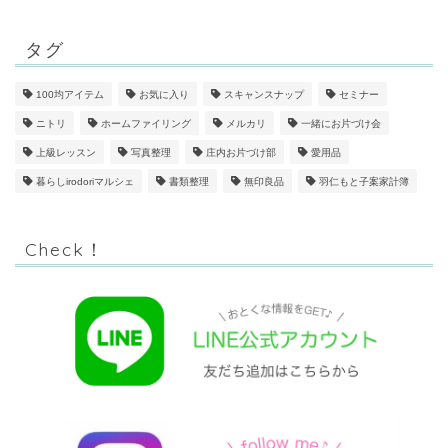
タグ
100均アイテム
お気に入り
スキャンスナップ
セミナー
ニトリ
ホームファイリング
メルカリ
一緒にお片づけ会
上級レッスン
写真整理
庄内お片づけ部
愛用品
暮らしirodoriマルシェ
書類整理
無印良品
羽仁もと子案家計簿
Check！