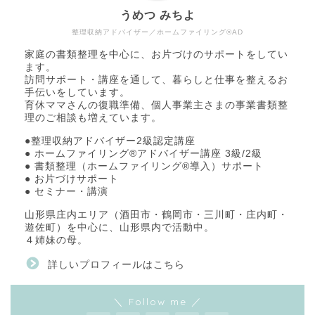
うめつ みちよ
整理収納アドバイザー／ホームファイリング®AD
家庭の書類整理を中心に、お片づけのサポートをしてい
ます。
訪問サポート・講座を通して、暮らしと仕事を整えるお
手伝いをしています。
育休ママさんの復職準備、個人事業主さまの事業書類整
理のご相談も増えています。
●整理収納アドバイザー2級認定講座
● ホームファイリング®アドバイザー講座 3級/2級
● 書類整理（ホームファイリング®導入）サポート
● お片づけサポート
● セミナー・講演
山形県庄内エリア（酒田市・鶴岡市・三川町・庄内町・
遊佐町）を中心に、山形県内で活動中。
４姉妹の母。
詳しいプロフィールはこちら
＼ Follow me ／