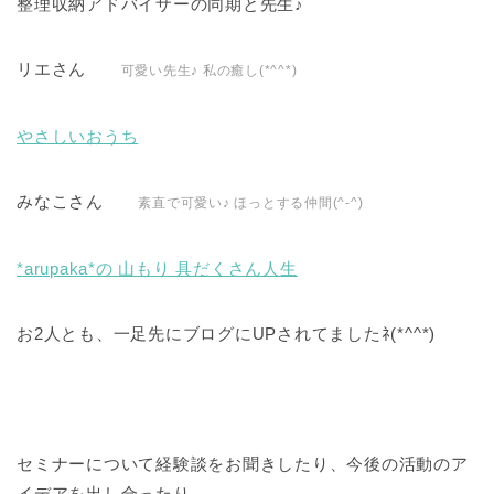
整理収納アドバイザーの同期と先生♪
リエさん
可愛い先生♪ 私の癒し(*^^*)
やさしいおうち
みなこさん
素直で可愛い♪ ほっとする仲間(^-^)
*arupaka*の 山もり 具だくさん人生
お2人とも、一足先にブログにUPされてましたﾈ(*^^*)
セミナーについて経験談をお聞きしたり、今後の活動のア
イデアを出し合ったり、