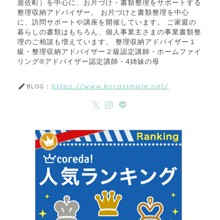
遊佐町）を中心に、お片づけ・書類整理をサポートする
整理収納アドバイザー。 お片づけと書類整理を中心
に、訪問サポートや講座を開催しています。 ご家庭の
暮らしの書類はもちろん、個人事業主さまの事業書類整
理のご相談も増えています。 整理収納アドバイザー１
級・整理収納アドバイザー２級認定講師・ホームファイ
リング®アドバイザー認定講師・4姉妹の母
https://www.kurasimple.net/
BLOG：