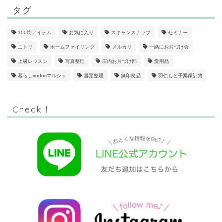
タグ
100均アイテム
お気に入り
スキャンスナップ
セミナー
ニトリ
ホームファイリング
メルカリ
一緒にお片づけ会
上級レッスン
写真整理
庄内お片づけ部
愛用品
暮らしirodoriマルシェ
書類整理
無印良品
羽仁もと子案家計簿
Check！