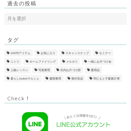
過去の投稿
タグ
100均アイテム
お気に入り
スキャンスナップ
セミナー
ニトリ
ホームファイリング
メルカリ
一緒にお片づけ会
上級レッスン
写真整理
庄内お片づけ部
愛用品
暮らしirodoriマルシェ
書類整理
無印良品
羽仁もと子案家計簿
Check！