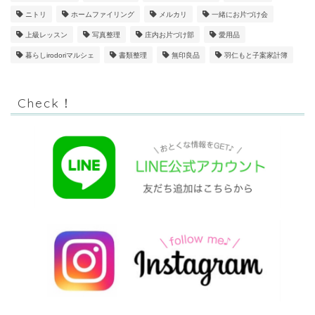
ニトリ
ホームファイリング
メルカリ
一緒にお片づけ会
上級レッスン
写真整理
庄内お片づけ部
愛用品
暮らしirodoriマルシェ
書類整理
無印良品
羽仁もと子案家計簿
Check！