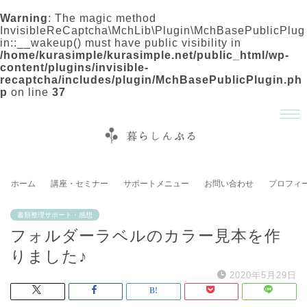
Warning
: The magic method
InvisibleReCaptcha\MchLib\Plugin\MchBasePublicPlug
in::__wakeup() must have public visibility in
/home/kurasimple/kurasimple.net/public_html/wp-
content/plugins/invisible-
recaptcha/includes/plugin/MchBasePublicPlugin.ph
p
on line
37
ホーム
講座・セミナー
サポートメニュー
お問い合わせ
プロフィ
書類整理サポート・感想
フォルダーラベルのカラー見本を作
りました♪
2020年5月29日