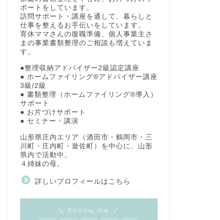
ポートをしています。
訪問サポート・講座を通して、暮らしと
仕事を整えるお手伝いをしています。
育休ママさんの復職準備、個人事業主さ
まの事業書類整理のご相談も増えていま
す。
●整理収納アドバイザー2級認定講座
● ホームファイリング®アドバイザー講座
3級/2級
● 書類整理（ホームファイリング®導入）
サポート
● お片づけサポート
● セミナー・講演
山形県庄内エリア（酒田市・鶴岡市・三
川町・庄内町・遊佐町）を中心に、山形
県内で活動中。
４姉妹の母。
詳しいプロフィールはこちら
＼ Follow me ／