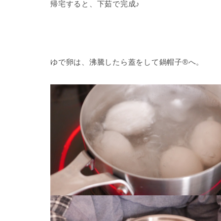
帰宅すると、下茹で完成♪
ゆで卵は、沸騰したら蓋をして鍋帽子®️へ。