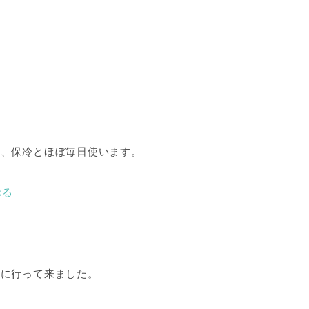
温、保冷とほぼ毎日使います。
ぷる
物に行って来ました。