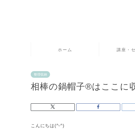
ホーム
講座・
整理収納
相棒の鍋帽子®️はここに
こんにちは(^-^)