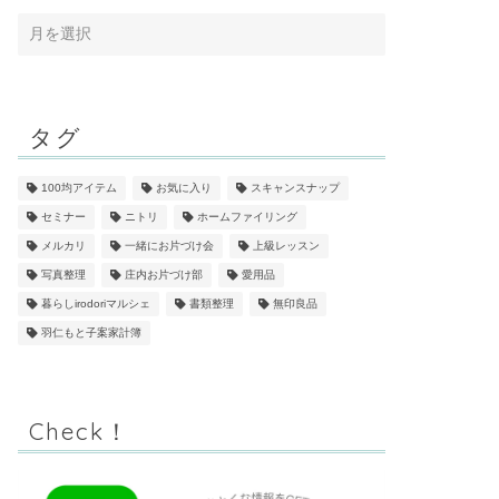
タグ
100均アイテム
お気に入り
スキャンスナップ
セミナー
ニトリ
ホームファイリング
メルカリ
一緒にお片づけ会
上級レッスン
写真整理
庄内お片づけ部
愛用品
暮らしirodoriマルシェ
書類整理
無印良品
羽仁もと子案家計簿
Check！