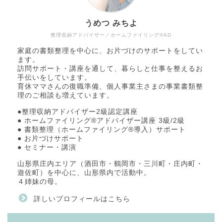
うめつ みちよ
整理収納アドバイザー／ホームファイリング®AD
家庭の書類整理を中心に、お片づけのサポートをしてい
ます。
訪問サポート・講座を通して、暮らしと仕事を整えるお
手伝いをしています。
育休ママさんの復職準備、個人事業主さまの事業書類整
理のご相談も増えています。
●整理収納アドバイザー2級認定講座
● ホームファイリング®アドバイザー講座 3級/2級
● 書類整理（ホームファイリング®導入）サポート
● お片づけサポート
● セミナー・講演
山形県庄内エリア（酒田市・鶴岡市・三川町・庄内町・
遊佐町）を中心に、山形県内で活動中。
４姉妹の母。
詳しいプロフィールはこちら