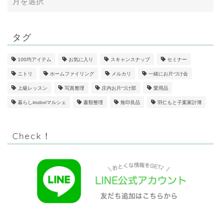
タグ
100均アイテム
お気に入り
スキャンスナップ
セミナー
ニトリ
ホームファイリング
メルカリ
一緒にお片づけ会
上級レッスン
写真整理
庄内お片づけ部
愛用品
暮らしirodoriマルシェ
書類整理
無印良品
羽仁もと子案家計簿
Check！