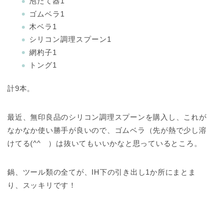
泡だて器1
ゴムベラ1
木ベラ1
シリコン調理スプーン1
網杓子1
トング1
計9本。
最近、無印良品のシリコン調理スプーンを購入し、これが
なかなか使い勝手が良いので、ゴムベラ（先が熱で少し溶
けてる(^^ゞ）は抜いてもいいかなと思っているところ。
鍋、ツール類の全てが、IH下の引き出し1か所にまとま
り、スッキリです！