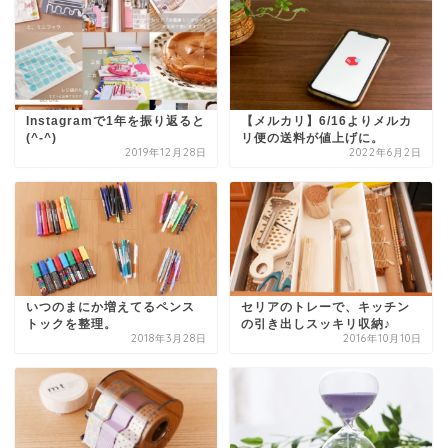
Instagramで1年を振り返ると
【メルカリ】6/16よりメルカ
(^-^)
リ便の送料が値上げに。
2019年12月28日
2022年6月2日
いつのまにか増えてるペンス
セリアのトレーで、キッチン
トックを整理。
の引き出しスッキリ収納♪
2018年3月28日
2016年10月10日