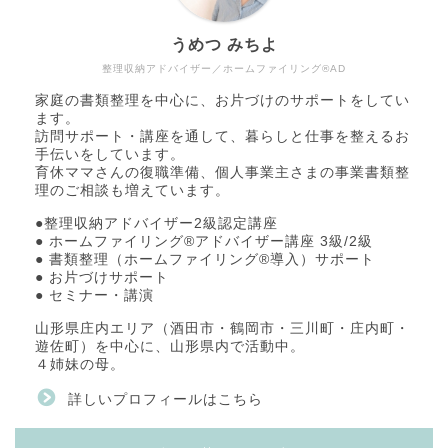
うめつ みちよ
整理収納アドバイザー／ホームファイリング®AD
家庭の書類整理を中心に、お片づけのサポートをしてい
ます。
訪問サポート・講座を通して、暮らしと仕事を整えるお
手伝いをしています。
育休ママさんの復職準備、個人事業主さまの事業書類整
理のご相談も増えています。
●整理収納アドバイザー2級認定講座
● ホームファイリング®アドバイザー講座 3級/2級
● 書類整理（ホームファイリング®導入）サポート
● お片づけサポート
● セミナー・講演
山形県庄内エリア（酒田市・鶴岡市・三川町・庄内町・
遊佐町）を中心に、山形県内で活動中。
４姉妹の母。
詳しいプロフィールはこちら