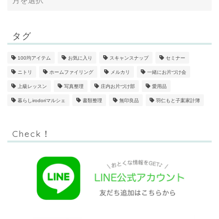
タグ
100均アイテム
お気に入り
スキャンスナップ
セミナー
ニトリ
ホームファイリング
メルカリ
一緒にお片づけ会
上級レッスン
写真整理
庄内お片づけ部
愛用品
暮らしirodoriマルシェ
書類整理
無印良品
羽仁もと子案家計簿
Check！