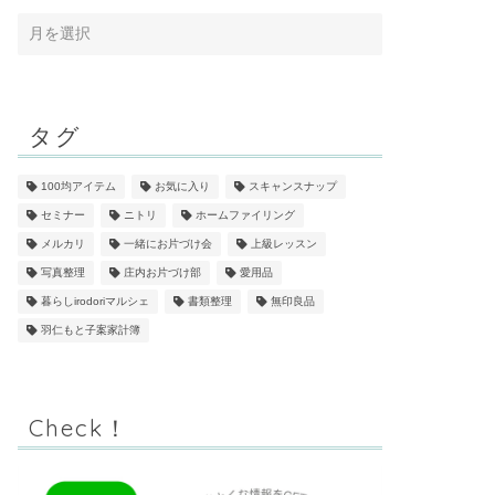
タグ
100均アイテム
お気に入り
スキャンスナップ
セミナー
ニトリ
ホームファイリング
メルカリ
一緒にお片づけ会
上級レッスン
写真整理
庄内お片づけ部
愛用品
暮らしirodoriマルシェ
書類整理
無印良品
羽仁もと子案家計簿
Check！