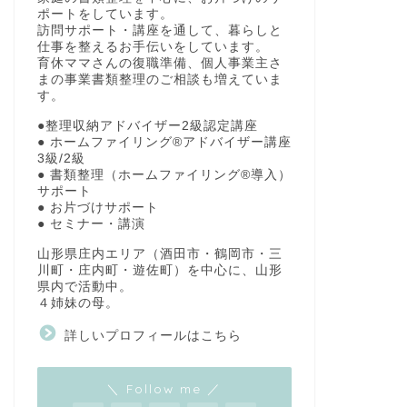
ポートをしています。
訪問サポート・講座を通して、暮らしと
仕事を整えるお手伝いをしています。
育休ママさんの復職準備、個人事業主さ
まの事業書類整理のご相談も増えていま
す。
●整理収納アドバイザー2級認定講座
● ホームファイリング®アドバイザー講座
3級/2級
● 書類整理（ホームファイリング®導入）
サポート
● お片づけサポート
● セミナー・講演
山形県庄内エリア（酒田市・鶴岡市・三
川町・庄内町・遊佐町）を中心に、山形
県内で活動中。
４姉妹の母。
詳しいプロフィールはこちら
＼ Follow me ／