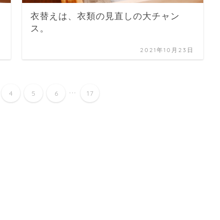
衣替えは、衣類の見直しの大チャン
ス。
日
2021年10月23日
...
4
5
6
17